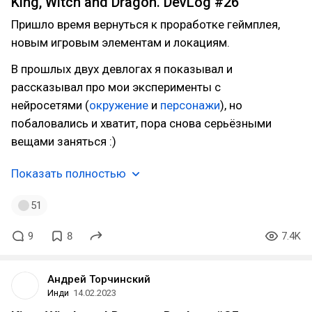
King, Witch and Dragon. DevLog #26
Пришло время вернуться к проработке геймплея,
новым игровым элементам и локациям.
В прошлых двух девлогах я показывал и
рассказывал про мои эксперименты с
нейросетями (
окружение
и
персонажи
), но
побаловались и хватит, пора снова серьёзными
вещами заняться :)
Показать полностью
51
9
8
7.4K
Андрей Торчинский
Инди
14.02.2023