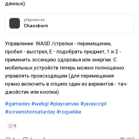
данных):
playcanv.as
Chaosborn
Управление: WASD /стрелки - перемещение,
пробел - выстрел, E - подобрать предмет, 1 и 2 -
применить эссенцию здоровья или энергии. С
мобильных устройств теперь можно полноценно
управлять происходящим (для перемещения
нужно включить в опциях один из вариантов - тач-
джойстик или кнопки).
#gamedev
#webgl
#playcanvas
#javascript
#screenshotsaturday
#roguelike
9