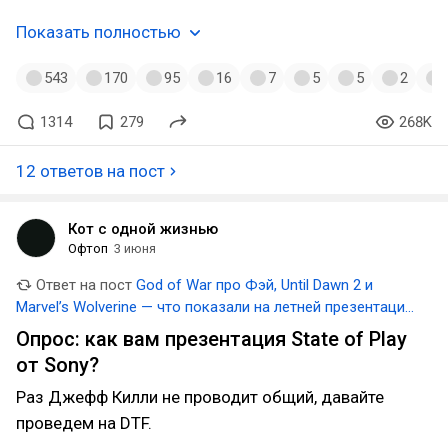
Показать полностью
543
170
95
16
7
5
5
2
1314
279
268K
12 ответов на пост
Кот с одной жизнью
Офтоп
3 июня
Ответ на пост
God of War про Фэй, Until Dawn 2 и
Marvel’s Wolverine — что показали на летней презентации
State of Play
Опрос: как вам презентация State of Play
от Sony?
Раз Джефф Килли не проводит общий, давайте
проведем на DTF.