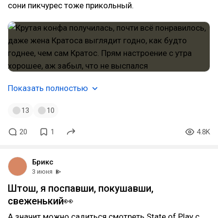
сони пикчурес тоже прикольный.
Показать полностью
13
10
20
1
4.8K
Брикс
3 июня
Штош, я поспавши, покушавши,
свеженький👀
А значит можно садиться смотреть State of Play с