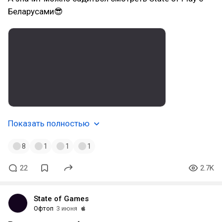
Беларусами😎
Показать полностью
8
1
1
1
22
2.7K
State of Games
Офтоп
3 июня