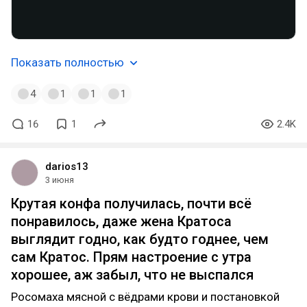
Показать полностью
4
1
1
1
16
1
2.4K
darios13
3 июня
Крутая конфа получилась, почти всë
понравилось, даже жена Кратоса
выглядит годно, как будто годнее, чем
сам Кратос. Прям настроение с утра
хорошее, аж забыл, что не выспался
Росомаха мясной с вëдрами крови и постановкой