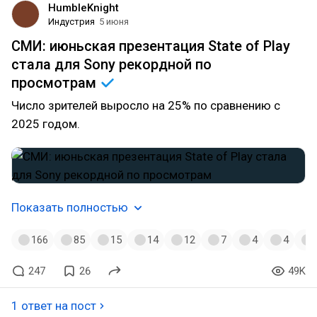
HumbleKnight
Индустрия
5 июня
СМИ: июньская презентация State of Play
стала для Sony рекордной по
просмотрам
Число зрителей выросло на 25% по сравнению с
2025 годом.
Показать полностью
166
85
15
14
12
7
4
4
247
26
49K
1 ответ на пост