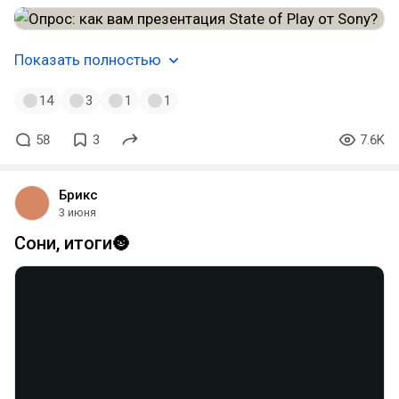
Показать полностью
14
3
1
1
58
3
7.6K
Брикс
3 июня
Сони, итоги🌚