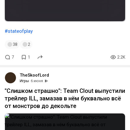
#stateofplay
38
2
7
1
2.2K
TheSkoofLord
Игры
6 июня
"Слишком страшно": Team Clout выпустили
трейлер ILL, замазав в нём буквально всё
от монстров до декольте