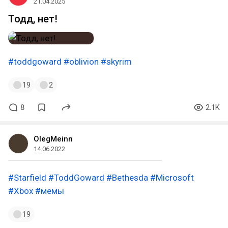
21.04.2025
Тодд, нет!
#toddgoward
#oblivion
#skyrim
19
2
8
2.1K
OlegMeinn
14.06.2022
#Starfield
#ToddGoward
#Bethesda
#Microsoft
#Xbox
#мемы
19