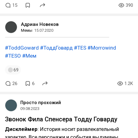
15
390
Адриан Новеков
Мемы
15.07.2020
#ToddGoward
#ТоддГовард
#TES
#Morrowind
#TESO
#Мем
69
26
6
1.2K
Просто прохожий
09.08.2023
Звонок Фила Спенсера Тодду Говарду
Дисклеймер
: История носит развлекательный
характер. Все персонажи и события выдуманы.