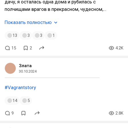
дачу, я осталась одна дома и рубилась с
полчищами врагов в прекрасном, чудесном,…
Показать полностью
13
3
3
1
15
2
4.2K
Злата
30.10.2024
#Vagrantstory
14
5
9
2.8K