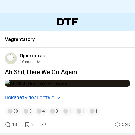
Vagrantstory
Просто так
16 июня
Ah Shit, Here We Go Again
Показать полностью
30
5
4
3
1
1
1
18
2
5.2K