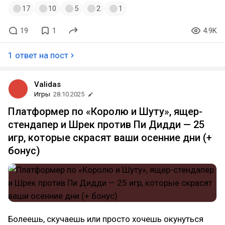
17
10
5
2
1
19
1
4.9K
1 ответ на пост
Validas
Игры
28.10.2025
Платформер по «Королю и Шуту», ящер-
стендапер и Шрек против Пи Дидди — 25
игр, которые скрасят ваши осенние дни (+
бонус)
Болеешь, скучаешь или просто хочешь окунуться