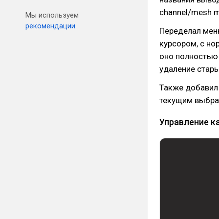
channel/mesh m
Мы используем
рекомендации.
Переделал меню
курсором, с но
оно полностью 
удаление стары
Также добавил 
текущим выбран
Управление к