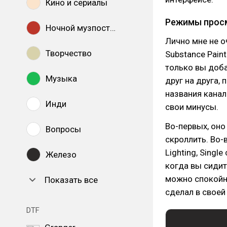
Кино и сериалы
Режимы прос
Ночной музпостинг
Лично мне не о
Творчество
Substance Pain
только вы доб
Музыка
друг на друга,
названия канал
Инди
свои минусы.
Во-первых, оно
Вопросы
скроллить. Во
Lighting, Singl
Железо
когда вы сидит
можно спокойно
Показать все
сделал в своей
DTF