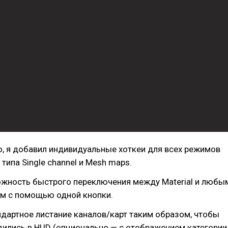
о, я добавил индивидуальные хоткеи для всех режимов
типа Single channel и Mesh maps.
жность быстрого переключения между Material и любы
м с помощью одной кнопки.
дартное листание каналов/карт таким образом, чтобы
дились в HUD (опционально — с отображением категории