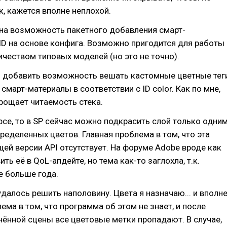
к, кажется вполне неплохой.
на возможность пакетного добавления смарт-
ID на основе конфига. Возможно пригодится для работы
чеством типовых моделей (но это не точно).
ь добавить возможность вешать кастомные цветные тег
смарт-материалы в соответствии с ID color. Как по мне,
рощает читаемость стека.
урсе, то в SP сейчас можно подкрасить слой только одни
пределенных цветов. Главная проблема в том, что эта
щей версии API отсутствует. На форуме Adobe вроде как
ь её в QoL-апдейте, но тема как-то заглохла, т.к.
 больше года.
далось решить наполовину. Цвета я назначаю... и вполн
ема в том, что программа об этом не знает, и после
нённой сцены все цветовые метки пропадают. В случае,