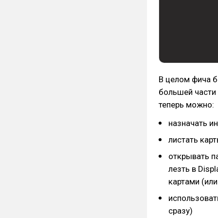
В целом фича б
большей части 
теперь можно:
назначать и
листать кар
открывать п
лезть в Dis
картами (или
использоват
сразу)