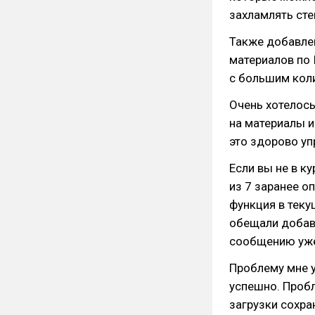
захламлять сте
Также добавле
материалов по 
с большим коли
Очень хотелос
на материалы и 
это здорово уп
Если вы не в к
из 7 заранее о
функция в теку
обещали добавит
сообщению уже
Проблему мне у
успешно. Пробл
загрузки сохра