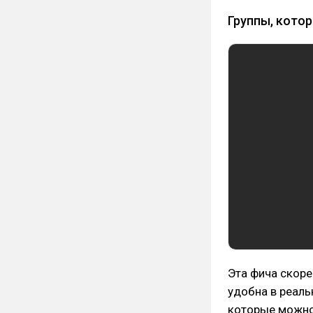
Группы, кото
Эта фича скоре
удобна в реаль
которые можно 