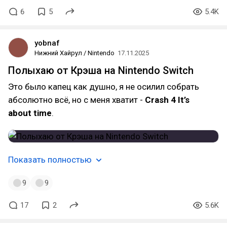
6
5
5.4K
yobnaf
Нижний Хайрул / Nintendo
17.11.2025
Полыхаю от Крэша на Nintendo Switch
Это было капец как душно, я не осилил собрать
абсолютно всё, но с меня хватит -
Crash 4 It’s
about time
.
Показать полностью
9
9
17
2
5.6K