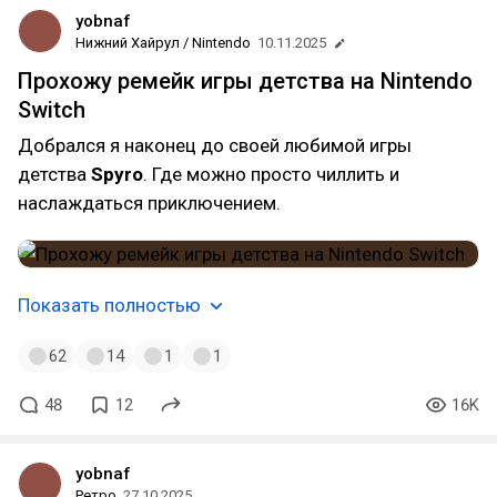
yobnaf
Нижний Хайрул / Nintendo
10.11.2025
Прохожу ремейк игры детства на Nintendo
Switch
Добрался я наконец до своей любимой игры
детства
Spyro
. Где можно просто чиллить и
наслаждаться приключением.
Показать полностью
62
14
1
1
48
12
16K
yobnaf
Ретро
27.10.2025