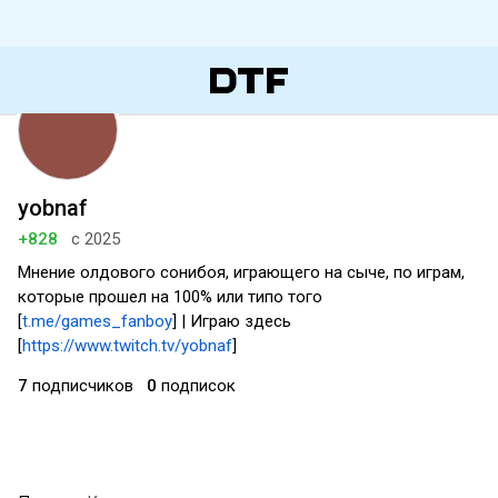
yobnaf
+828
с 2025
Мнение олдового сонибоя, играющего на сыче, по играм,
которые прошел на 100% или типо того
[
t.me/games_fanboy
] | Играю здесь
[
https://www.twitch.tv/yobnaf
]
7
подписчиков
0
подписок