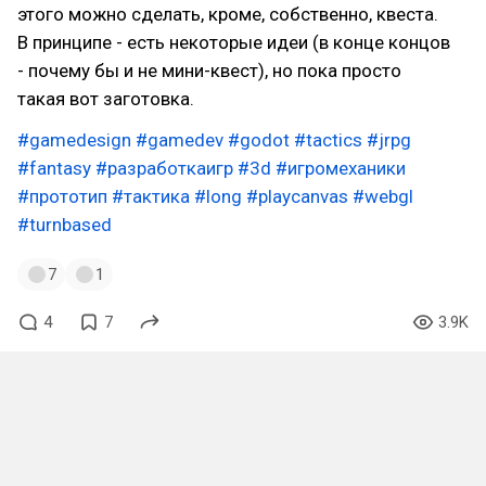
этого можно сделать, кроме, собственно, квеста.
В принципе - есть некоторые идеи (в конце концов
- почему бы и не мини-квест), но пока просто
такая вот заготовка.
#gamedesign
#gamedev
#godot
#tactics
#jrpg
#fantasy
#разработкаигр
#3d
#игромеханики
#прототип
#тактика
#long
#playcanvas
#webgl
#turnbased
7
1
4
7
3.9K