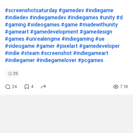
#screenshotsaturday
#gamedev
#indiegame
#indiedev
#indiegamedev
#indiegames
#unity
#d
#gaming
#videogames
#game
#madewithunity
#gameart
#gamedevelopment
#gamedesign
#games
#unrealengine
#indiegaming
#ue
#videogame
#gamer
#pixelart
#gamedeveloper
#indie
#steam
#screenshot
#indiegameart
#indiegamer
#indiegamelover
#pcgames
29
24
4
7.1K