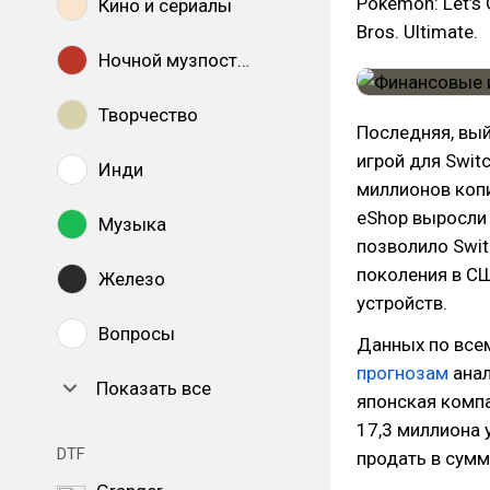
Pokémon: Let’s 
Кино и сериалы
Bros. Ultimate.
Ночной музпостинг
Творчество
Последняя, вый
игрой для Swit
Инди
миллионов копи
eShop выросли 
Музыка
позволило Swit
поколения в СШ
Железо
устройств.
Вопросы
Данных по всем
прогнозам
анал
Показать все
японская комп
17,3 миллиона 
DTF
продать в сумм