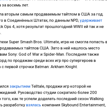
 за восемь лет.
ала вторым самым продаваемым тайтлом в США за год.
то в Соединённых Штатах, по данным NPD,
удерживает
lack Ops 4, хотя результат прошлогодней WWII ей так и не
.
ехи Super Smash Bros. Ultimate, игра не смогла попасть 
родаваемых тайтлов США. Зато в ней нашлось место
ам Sony: God of War и Spider-Man. Последняя также
орд по продажам среди всех игр про супергероев в
в с первой строчки Batman: Arkham Knight.
тился
закрытием
Telltale, продажи игр которой не
жиданий. Руководство студии сократило более 200
 того, как те успели доделать последний сезон Walking
ть разработку
взялась
компания Skybound Entertainment,