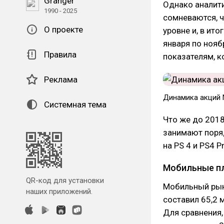
Granger
Однако аналит
1990 - 2025
сомневаются, 
О проекте
уровне и, в ит
января по нояб
Правила
показателям, к
Реклама
Динамика акций N
Системная тема
Что же до 2018
занимают поряд
на PS 4 и PS4 Pr
Мобильные п
QR-код для установки
Мобильный рыно
наших приложений.
составил 65,2 
Для сравнения,