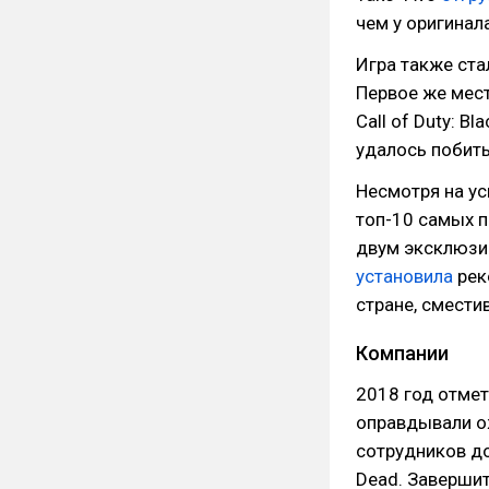
чем у оригинала
Игра также ст
Первое же мес
Call of Duty: B
удалось побить
Несмотря на усп
топ-10 самых п
двум эксклюзив
установила
рек
стране, смести
Компании
2018 год отме
оправдывали о
сотрудников до
Dead. Заверши