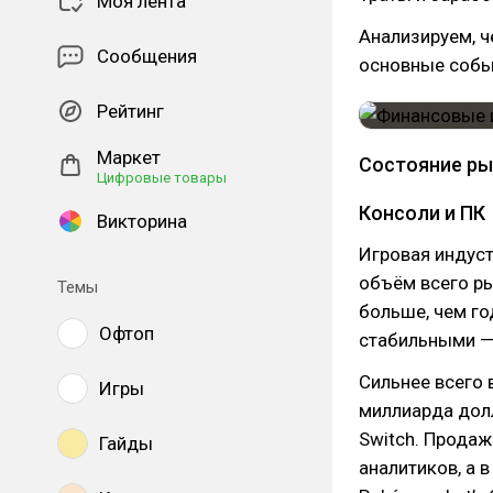
Моя лента
Анализируем, ч
Сообщения
основные собы
Рейтинг
Маркет
Состояние ры
Цифровые товары
Консоли и ПК
Викторина
Игровая индуст
объём всего ры
Темы
больше, чем го
Офтоп
стабильными — 
Сильнее всего 
Игры
миллиарда долл
Switch. Прода
Гайды
аналитиков, а 