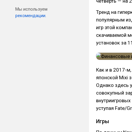
четверть — на 2
Мы используем
Тренд на гипе
рекомендации.
популярным из
игр этой компа
скачиваемой мо
установок за 1
Как и в 2017-м
японской Mixi 
Однако здесь 
совокупный за
внутриигровых 
уступая Fate/Gr
Игры