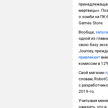
принадлежащая
мертвецы». Поз
о зомби на ПК 
Games Store.
Вообще,
запус
одной из главн
свою базу экск
Journey, прежд
привлекает
вни
комиссии в 12%
Свой магазин
п
словам, RobotC
с разработчико
2019-го.
Учитывая меня
ожидать, что в