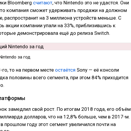
ики Bloomberg
считают
, что Nintendo это не удастся. Они
что компания сможет удерживать продажи на должном
оге, распространит на 3 миллиона устройств меньше. С
рь акции компании упали на 33%, приблизившись к
оторые демонстрировала ещё до релиза Switch.
intendo за год
-го, то на первом месте
остаётся
Sony — её консоли
ка половины всего сегмента, при этом 84% приходится
o.
латформы
к замедлил свой рост. По итогам 2018 года, его объём
миллиарда долларов, что на 12,8% больше, чем в 2017-м.
 в прошлом году этот сегмент увеличился почти на