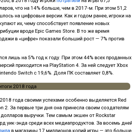
zoo, в 2018 году игроки
потратили
на игры 67,5
аров, что на 14% больше, чем в 2017-м. При этом 51,2
лось на цифровые версии. Как и годом ранее, игроки на
купают их, чему способствует появление новых
ибуции вроде Epic Games Store. В то же время
одажи в «цифре» показали больший рост — 7% против
лся лишь на 5% год к году. При этом 44% всех проданных
ерсий приходится на PlayStation 4. За ней следует Xbox
intendo Switch с 19,6%. Доля ПК составляет 0,8%.
 2018 года своими успехами особенно выделяется Red
n 2. За первые три дня она принесла своим создателям
долларов выручки. Тем самым экшен от Rockstar
рд уик-энда среди всех медиапродуктов. За восемь дне
зила
в магазины 17 миллионов копий игры — это больше