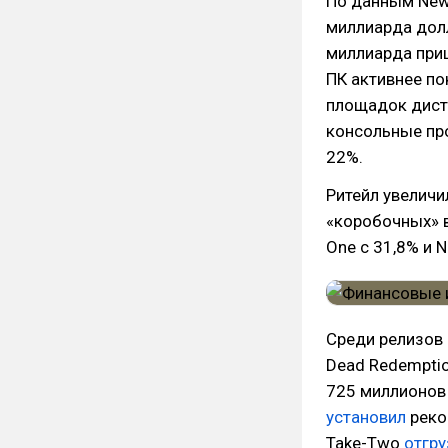
По данным New
миллиарда долл
миллиарда приш
ПК активнее по
площадок дистр
консольные пр
22%.
Ритейл увеличи
«коробочных» в
One с 31,8% и N
Среди релизов
Dead Redemptio
725 миллионов 
установил
реко
Take-Two
отгру