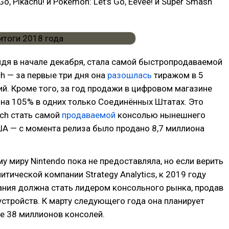
Go, Pikachu! и Pokémon: Let’s Go, Eevee! и Super Smash
дя в начале декабря, стала самой быстропродаваемой
ch — за первые три дня она
разошлась
тиражом в 5
й. Кроме того, за год продажи в цифровом магазине
на 105% в одних только Соединённых Штатах. Это
ch стать самой
продаваемой
консолью нынешнего
А — с момента релиза было продано 8,7 миллиона
у миру Nintendo пока не предоставляла, но если верить
итической компании Strategy Analytics, к 2019 году
ания должна стать лидером консольного рынка, продав
устройств. К марту следующего года она планирует
е 38 миллионов консолей.