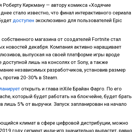
 Роберту Киркману — автору комикса «Ходячие
днее стало известно, что финал интерактивного сериала
будет
доступен
эксклюзивно для пользователей Epic
к
собственного магазина от создателей Fortnite стал
ых новостей декабря. Компания активно наращивает
люзивов, выпуская на своей платформе игры вроде
е доступной лишь на консолях от Sony, а также
мание независимых разработчиков, установив размер
, против 20-30% в Steam.
ланирует
открыть и глава inXile Брайан Фарго. По его
ache, который будет работать на блокчейне, будет брать
в лишь 5% от выручки. Запуск запланирован на начало
ющийся климат в сфере цифровой дистрибуции, можно
 2019 году сегмент инди-игр значительно вырастет, равн