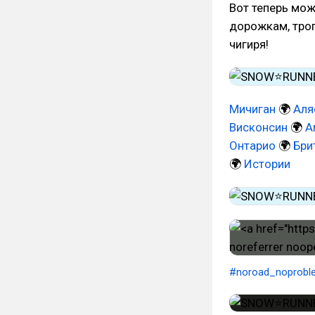
Вот теперь мож
дорожкам, троп
чигиря!
Мичиган
🌍
Аля
Висконсин
🌍
А
Онтарио
🌍
Бри
🌍
Истории
#noroad_noprobl