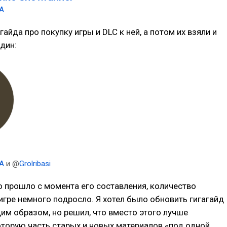
UA
гайда про покупку игры и DLC к ней, а потом их взяли и
дин:
UA
и @
Grolribasi
то прошло с момента его составления, количество
игре немного подросло. Я хотел было обновить гигагайд
м образом, но решил, что вместо этого лучше
торую часть старых и новых материалов «под одной