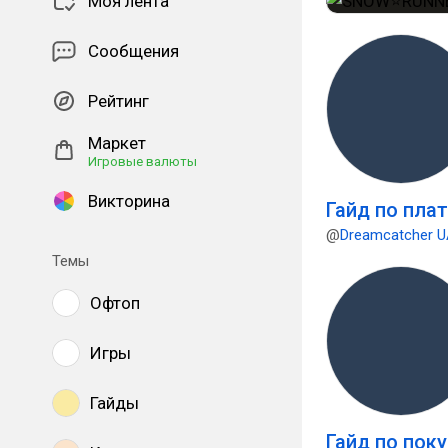
Моя лента
Сообщения
Рейтинг
Маркет
Игровые валюты
Викторина
Гайд по пла
@
Dreamcatcher 
Темы
Офтоп
Игры
Гайды
Гайд по пок