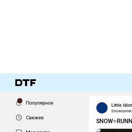
Популярное
Little Idiot
Snowrunner
Свежее
SNOW⭐RUNNER