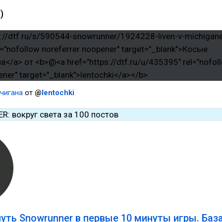
)
чигана
от
@
lentochki
нуть Snowrunner в первые 10 минуты игры. Баз