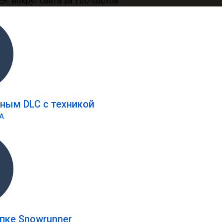
тным DLC c техникой
UA
упке Snowrunner