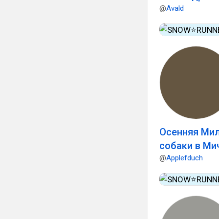
@
Avald
Осенняя Мил
собаки в Ми
@
Applefduch