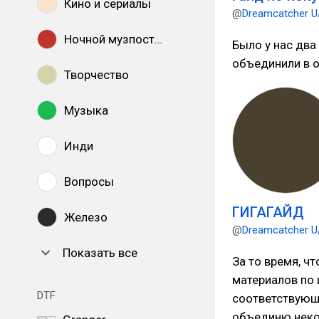
Кино и сериалы
@
Dreamcatcher 
Ночной музпостинг
Было у нас два 
объединили в о
Творчество
Музыка
Инди
Вопросы
ГИГАГАЙД
Железо
@
Dreamcatcher 
Показать все
За то время, ч
материалов по 
DTF
соответствующи
объединю неко