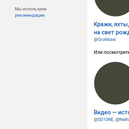
Мы используем
рекомендации.
Кражи, яхты
на свет рож
@
Grolribasi
Или посмотрит
Видео — ист
@
SD1ONE
, @
Nath