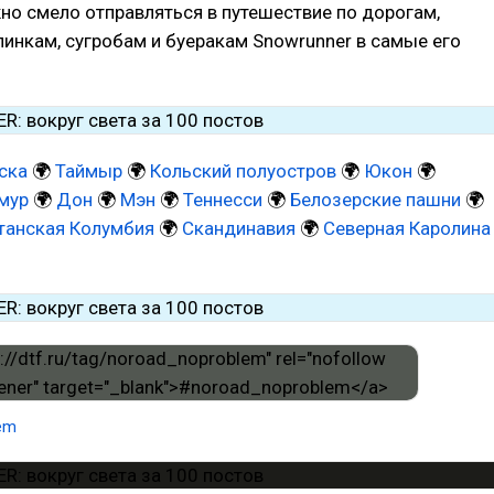
но смело отправляться в путешествие по дорогам,
инкам, сугробам и буеракам Snowrunner в самые его
ска
🌍
Таймыр
🌍
Кольский полуостров
🌍
Юкон
🌍
мур
🌍
Дон
🌍
Мэн
🌍
Теннесси
🌍
Белозерские пашни
🌍
танская Колумбия
🌍
Скандинавия
🌍
Северная Каролина
em