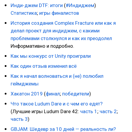
Инди-джем DTF: итоги
(
#Индиджем
)
Статистика
;
игры финалистов
История создания Complex Fracture или как я
делал проект для индиджем, с какими
проблемами столкнулся и как их преодолел
Информативно и подробно.
Как мы конкурс от Unity проиграли
Как один отзыв изменил всё
Как я начал волноваться и (не) полюбил
геймджемы
Хакатон 2019
(
финал
;
победители
)
Что такое Ludum Dare и с чем его едят?
(Лучшие игры Ludum Dare 42:
часть 1
;
часть 2
;
часть 3
)
GBJAM: Шедевр за 10 дней — реальность ли?