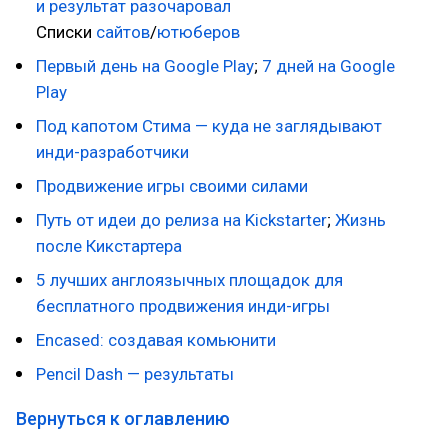
и результат разочаровал
Списки
сайтов
/
ютюберов
Первый день на Google Play
;
7 дней на Google
Play
Под капотом Стима — куда не заглядывают
инди-разработчики
Продвижение игры своими силами
Путь от идеи до релиза на Kickstarter
;
Жизнь
после Кикстартера
5 лучших англоязычных площадок для
бесплатного продвижения инди-игры
Encased: создавая комьюнити
Pencil Dash — результаты
Вернуться к оглавлению