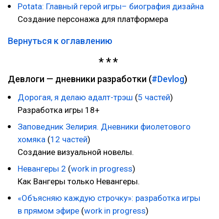
Potata: Главный герой игры– биография дизайна
Создание персонажа для платформера
Вернуться к оглавлению
Девлоги — дневники разработки (
#Devlog
)
Дорогая, я делаю адалт-трэш
(
5 частей
)
Разработка игры 18+
Заповедник Зелирия. Дневники фиолетового
хомяка
(
12 частей
)
Создание визуальной новелы.
Невангеры 2
(
work in progress
)
Как Вангеры только Невангеры.
«Объясняю каждую строчку»: разработка игры
в прямом эфире
(
work in progress
)